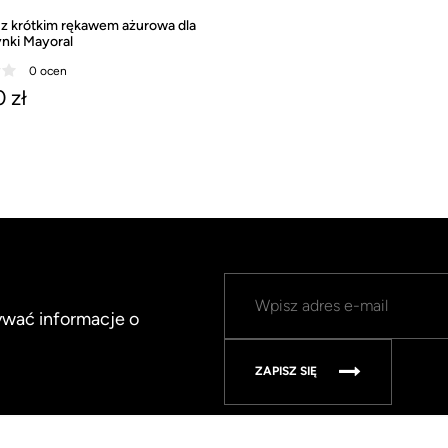
 z krótkim rękawem ażurowa dla
nki Mayoral
0 ocen
 zł
mywać informacje o
ZAPISZ SIĘ