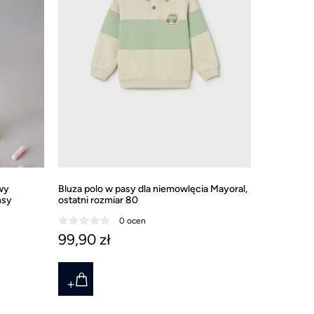
wy
Bluza polo w pasy dla niemowlęcia Mayoral,
Sukienka w
nsy
ostatni rozmiar 80
dla dziewc
0 ocen
99,90 zł
232,90 