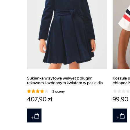
y, koszula
Sukienka wizytowa welwet z długim
Koszula p
dy dla
rękawem i ozdobnym kwiatem w pasie dla
chłopca 
dziewczynki
3 oceny
407,90 zł
99,90 