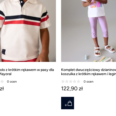
olo z krótkim rękawem w pasy dla
Komplet dwuczęściowy dzianino
Mayoral
koszulka z krótkim rękawem i legi
gładkie dla dziewczynki Mayoral
0 ocen
0 ocen
zł
122,90 zł