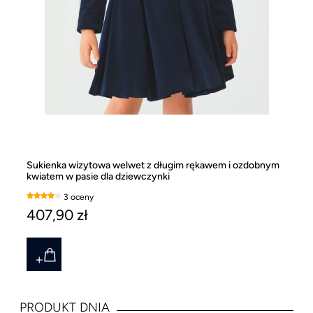
Sukienka wizytowa welwet z długim rękawem i ozdobnym
Dł
kwiatem w pasie dla dziewczynki
ro
3 oceny
407,90 zł
1
PRODUKT DNIA