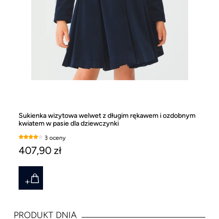
Sukienka wizytowa welwet z długim rękawem i ozdobnym
Dł
kwiatem w pasie dla dziewczynki
ro
3 oceny
407,90 zł
1
PRODUKT DNIA