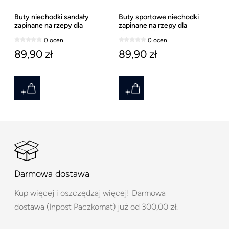
Buty niechodki sandały
Buty sportowe niechodki
zapinane na rzepy dla
zapinane na rzepy dla
niemowlęcia Mayoral
niemowlęcia Mayoral ostatni
0 ocen
0 ocen
rozmiar 16
89,90 zł
89,90 zł
Darmowa dostawa
Kup więcej i oszczędzaj więcej!
Darmowa
dostawa (Inpost Paczkomat) już od 300,00 zł.