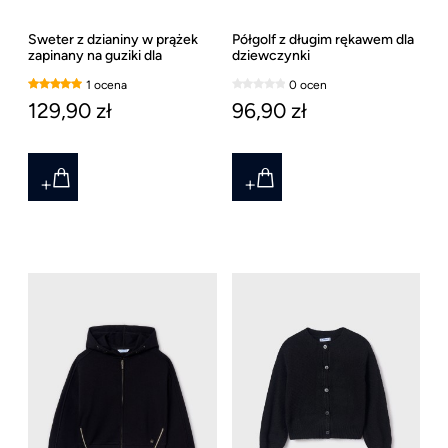
Sweter z dzianiny w prążek
Półgolf z długim rękawem dla
zapinany na guziki dla
dziewczynki
dziewczynki Mayoral ostatni
1 ocena
0 ocen
rozmiar 162
129,90 zł
96,90 zł