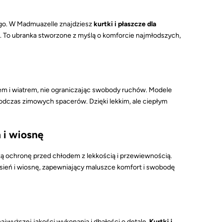
ego. W Madmuazelle znajdziesz
kurtki i płaszcze dla
gn. To ubranka stworzone z myślą o komforcie najmłodszych,
dem i wiatrem, nie ograniczając swobody ruchów. Modele
odczas zimowych spacerów. Dzięki lekkim, ale ciepłym
ń i wiosnę
czą ochronę przed chłodem z lekkością i przewiewnością.
esień i wiosnę, zapewniający maluszce komfort i swobodę
 najwyższej jakości wykonania i dbałości o detale.
Kurtki i