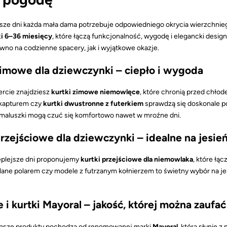
sze dni każda mała dama potrzebuje odpowiedniego okrycia wierzchni
i 6–36 miesięcy
, które łączą funkcjonalność, wygodę i elegancki desi
ówno na codzienne spacery, jak i wyjątkowe okazje.
zimowe dla dziewczynki – ciepło i wygoda
ercie znajdziesz
kurtki zimowe niemowlęce
, które chronią przed chło
 kapturem czy
kurtki dwustronne z futerkiem
sprawdzą się doskonale p
maluszki mogą czuć się komfortowo nawet w mroźne dni.
przejściowe dla dziewczynki – idealne na jesie
eplejsze dni proponujemy
kurtki przejściowe dla niemowlaka
, które łą
plane polarem czy modele z futrzanym kołnierzem to świetny wybór na j
 i kurtki Mayoral – jakość, której można zaufać
nasze produkty pochodzą od renomowanej marki
Mayoral
, która słynie z