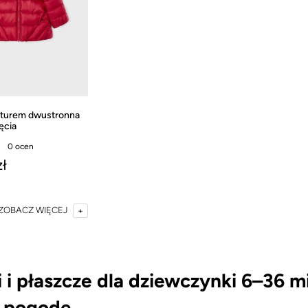
pturem dwustronna
ęcia
0 ocen
zł
ZOBACZ WIĘCEJ
i i płaszcze dla dziewczynki 6–36 mi
 pogodę