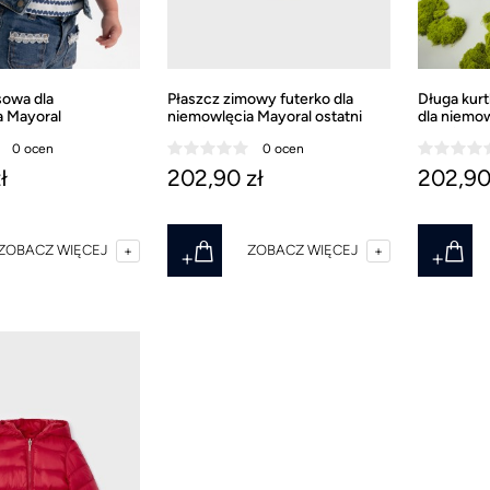
sowa dla
Płaszcz zimowy futerko dla
Długa kur
a Mayoral
niemowlęcia Mayoral ostatni
dla niemow
rozmiar 92
rozmiar 8
0 ocen
0 ocen
ł
202,90 zł
202,90
ZOBACZ WIĘCEJ
ZOBACZ WIĘCEJ