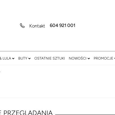
604 921 001
Kontakt
& LULA
BUTY
OSTATNIE SZTUKI
NOWOŚCI
PROMOCJE
y
E PRZEGLĄDANIA