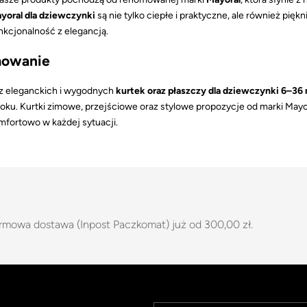
yoral dla dziewczynki
są nie tylko ciepłe i praktyczne, ale również pięk
nkcjonalność z elegancją.
owanie
sz eleganckich i wygodnych
kurtek oraz płaszczy dla dziewczynki 6–36
roku. Kurtki zimowe, przejściowe oraz stylowe propozycje od marki Mayo
omfortowo w każdej sytuacji.
rmowa dostawa (Inpost Paczkomat) już od 300,00 zł.