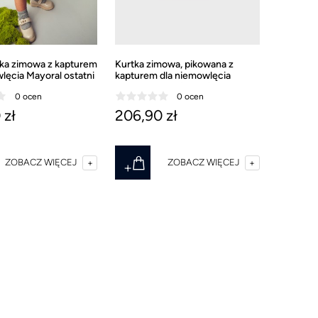
tka zimowa z kapturem
Kurtka zimowa, pikowana z
lęcia Mayoral ostatni
kapturem dla niemowlęcia
0
Mayoral ostatni rozmiar 74
0 ocen
0 ocen
 zł
206,90 zł
ZOBACZ WIĘCEJ
ZOBACZ WIĘCEJ