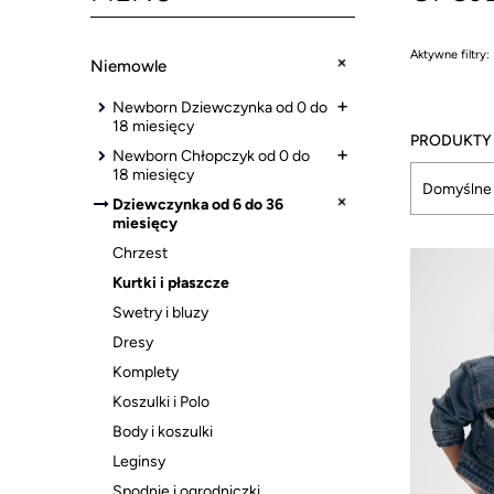
Aktywne filtry:
Niemowle
Newborn Dziewczynka od 0 do
18 miesięcy
Newborn Chłopczyk od 0 do
18 miesięcy
Dziewczynka od 6 do 36
miesięcy
Chrzest
Kurtki i płaszcze
Swetry i bluzy
Dresy
Komplety
Koszulki i Polo
Body i koszulki
Leginsy
Spodnie i ogrodniczki