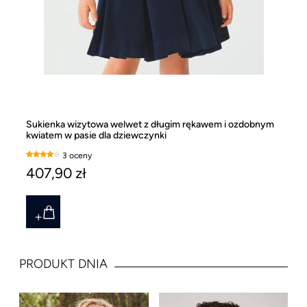
Sukienka wizytowa welwet z długim rękawem i ozdobnym
Ko
kwiatem w pasie dla dziewczynki
Ma
3 oceny
407,90 zł
9
PRODUKT DNIA