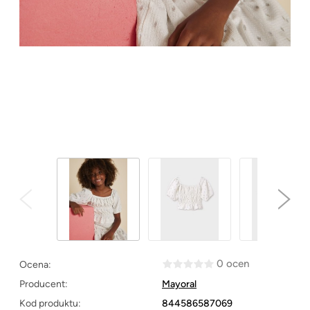
0 ocen
Ocena:
Producent:
Mayoral
Kod produktu:
844586587069