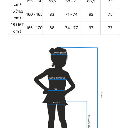
155 - 160
78,5
68 - 71
86,5
73
cm)
16 (162
160 - 165
83
71 - 74
92
75
cm)
18 (167
165 - 170
88
74 - 77
97
77
cm )