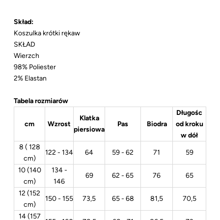
Skład:
Koszulka krótki rękaw
SKŁAD
Wierzch
98% Poliester
2% Elastan
Tabela rozmiarów
Długośc
Klatka
cm
Wzrost
Pas
Biodra
od kroku
piersiowa
w dół
8 ( 128
122 - 134
64
59 - 62
71
59
cm)
10 (140
134 -
69
62 - 65
76
65
cm)
146
12 (152
150 - 155
73,5
65 - 68
81,5
70,5
cm)
14 (157